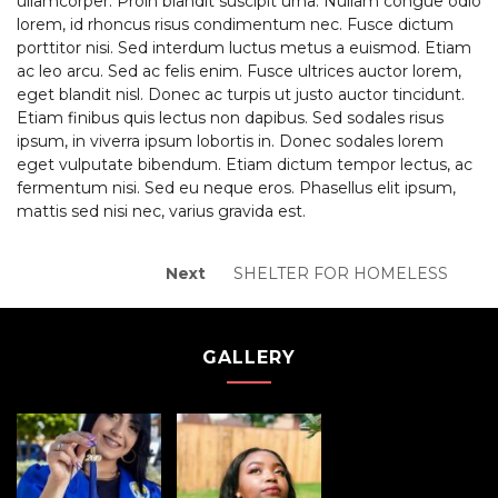
ullamcorper. Proin blandit suscipit urna. Nullam congue odio
lorem, id rhoncus risus condimentum nec. Fusce dictum
porttitor nisi. Sed interdum luctus metus a euismod. Etiam
ac leo arcu. Sed ac felis enim. Fusce ultrices auctor lorem,
eget blandit nisl. Donec ac turpis ut justo auctor tincidunt.
Etiam finibus quis lectus non dapibus. Sed sodales risus
ipsum, in viverra ipsum lobortis in. Donec sodales lorem
eget vulputate bibendum. Etiam dictum tempor lectus, ac
fermentum nisi. Sed eu neque eros. Phasellus elit ipsum,
mattis sed nisi nec, varius gravida est.
Post
Next
Next
SHELTER FOR HOMELESS
post:
navigation
GALLERY